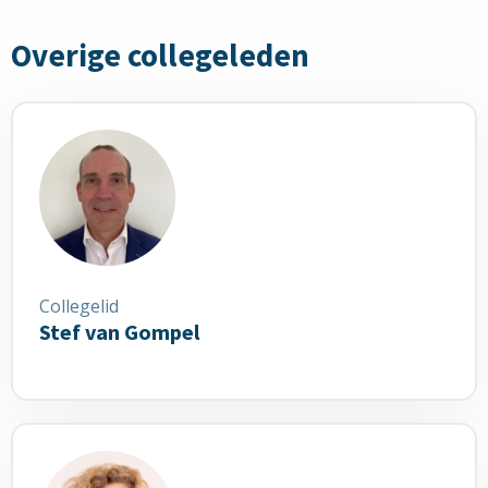
Overige collegeleden
Lees
meer
over
Stef
van
Gompel
Collegelid
Stef van Gompel
Lees
meer