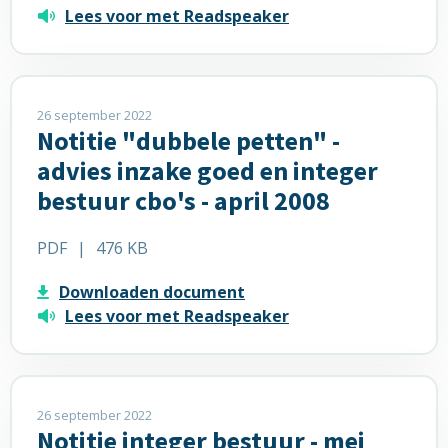
cbo’s
Lees voor met Readspeaker
Lees
meer
26 september 2022
Notitie "dubbele petten" -
over
Notitie
advies inzake goed en integer
"dubbele
bestuur cbo's - april 2008
petten"
-
PDF
|
476 KB
advies
inzake
Downloaden document
goed
Lees voor met Readspeaker
en
integer
bestuur
Lees
cbo's
meer
26 september 2022
-
Notitie integer bestuur - mei
over