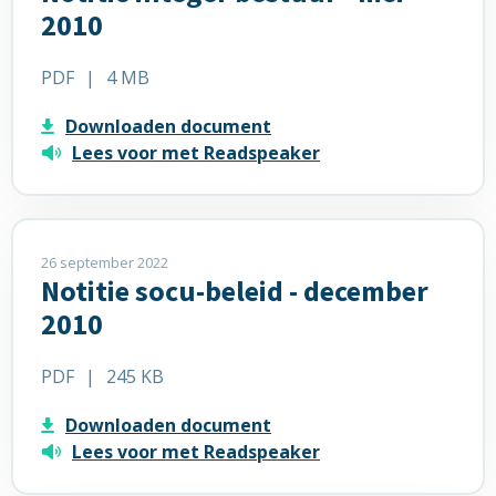
april
Notitie
2010
2008
integer
bestuur
PDF
|
4 MB
-
mei
Downloaden document
2010
Lees voor met Readspeaker
Lees
meer
26 september 2022
Notitie socu-beleid - december
over
Notitie
2010
socu-
beleid
PDF
|
245 KB
-
december
Downloaden document
2010
Lees voor met Readspeaker