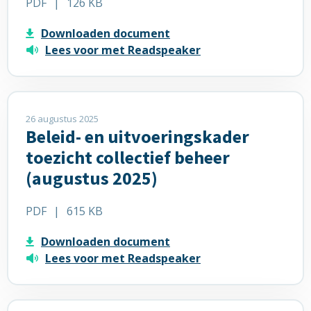
PDF
|
126 KB
verwachten'
CvTA
(augustus
(augustus
Downloaden document
2025)
2025)
Lees voor met Readspeaker
Lees
meer
26 augustus 2025
Beleid- en uitvoeringskader
over
Beleid-
toezicht collectief beheer
en
(augustus 2025)
uitvoeringskader
toezicht
PDF
|
615 KB
collectief
beheer
Downloaden document
(augustus
Lees voor met Readspeaker
2025)
Lees