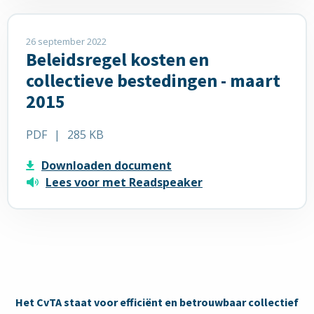
Lees
meer
26 september 2022
Beleidsregel kosten en
over
Beleidsregel
collectieve bestedingen - maart
kosten
2015
en
collectieve
PDF
|
285 KB
bestedingen
-
Downloaden document
maart
Lees voor met Readspeaker
2015
Het CvTA staat voor efficiënt en betrouwbaar collectief