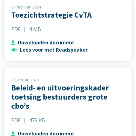
meer
07 februari 2024
Toezichtstrategie CvTA
over
Toezichtstrategie
CvTA
PDF
|
4 MB
Downloaden document
Lees voor met Readspeaker
Lees
meer
30 januari 2023
Beleid- en uitvoeringskader
over
Beleid-
toetsing bestuurders grote
en
cbo’s
uitvoeringskader
toetsing
PDF
|
479 KB
bestuurders
grote
Downloaden document