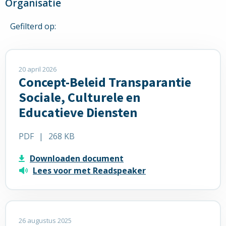
Organisatie
Gefilterd op:
Lees
meer
20 april 2026
Concept-Beleid Transparantie
over
Concept-
Sociale, Culturele en
Beleid
Educatieve Diensten
Transparantie
Sociale,
PDF
|
268 KB
Culturele
en
Downloaden document
Educatieve
Lees voor met Readspeaker
Diensten
Lees
meer
26 augustus 2025