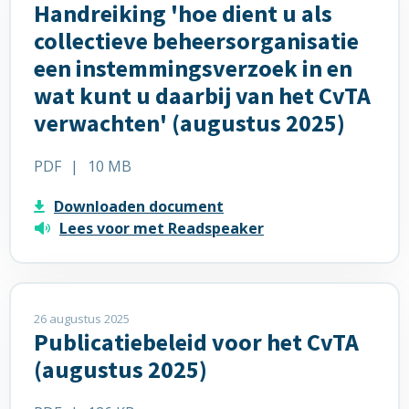
Handreiking 'hoe dient u als
over
Handreiking
collectieve beheersorganisatie
'hoe
een instemmingsverzoek in en
dient
wat kunt u daarbij van het CvTA
u
verwachten' (augustus 2025)
als
collectieve
beheersorganisatie
PDF
|
10 MB
een
instemmingsverzoek
Downloaden document
in
Lees voor met Readspeaker
en
wat
kunt
Lees
u
meer
26 augustus 2025
Publicatiebeleid voor het CvTA
daarbij
over
van
Publicatiebeleid
(augustus 2025)
het
voor
CvTA
het