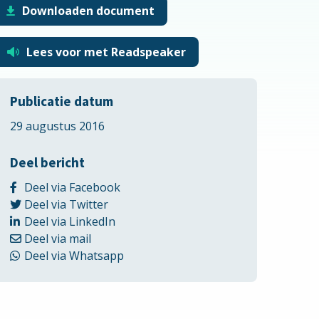
Downloaden document
Lees voor met Readspeaker
Publicatie datum
29 augustus 2016
Deel bericht
Delen
Deel via Facebook
Delen
via
Deel via Twitter
via
Delen
Facebook
Deel via LinkedIn
Delen
Twitter
via
Deel via mail
via
LinkedIn
Delen
Deel via Whatsapp
Email
via
Whatsapp