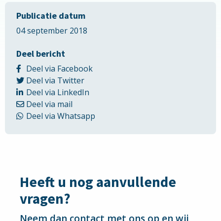
Publicatie datum
04 september 2018
Deel bericht
Delen
Deel via Facebook
Delen
via
Deel via Twitter
via
Delen
Facebook
Deel via LinkedIn
Delen
Twitter
via
Deel via mail
via
LinkedIn
Delen
Deel via Whatsapp
Email
via
Whatsapp
Heeft u nog aanvullende
vragen?
Neem dan contact met ons op en wij