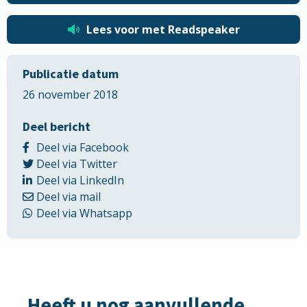
Lees voor met Readspeaker
Publicatie datum
26 november 2018
Deel bericht
Delen
Deel via Facebook
Delen
via
Deel via Twitter
via
Delen
Facebook
Deel via LinkedIn
Delen
Twitter
via
Deel via mail
via
LinkedIn
Delen
Deel via Whatsapp
Email
via
Whatsapp
Heeft u nog aanvullende