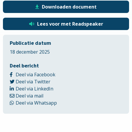
Downloaden document
Lees voor met Readspeaker
Publicatie datum
18 december 2025
Deel bericht
Delen
Deel via Facebook
Delen
via
Deel via Twitter
via
Delen
Facebook
Deel via LinkedIn
Delen
Twitter
via
Deel via mail
via
LinkedIn
Delen
Deel via Whatsapp
Email
via
Whatsapp