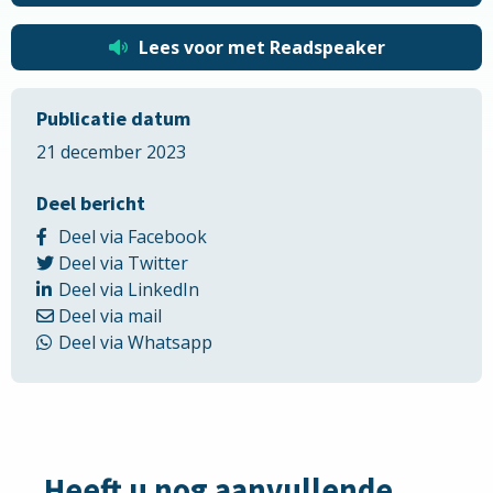
Lees voor met Readspeaker
Publicatie datum
21 december 2023
Deel bericht
Delen
Deel via Facebook
Delen
via
Deel via Twitter
via
Delen
Facebook
Deel via LinkedIn
Delen
Twitter
via
Deel via mail
via
LinkedIn
Delen
Deel via Whatsapp
Email
via
Whatsapp
Heeft u nog aanvullende