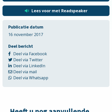
Lees voor met Readspeaker
Publicatie datum
16 november 2017
Deel bericht
Delen
Deel via Facebook
Delen
via
Deel via Twitter
via
Delen
Facebook
Deel via LinkedIn
Delen
Twitter
via
Deel via mail
via
LinkedIn
Delen
Deel via Whatsapp
Email
via
Whatsapp
Heeft u nog aanvullende