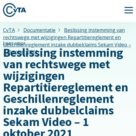
Me
CvTA
Documentatie
Beslissing instemming van
rechtswege met wijzigingen Repartitiereglement en
Lees voor
Geschillenreglement inzake dubbelclaims Sekam Video –
Beslissing instemming
1 oktober 2021
van rechtswege met
wijzigingen
Repartitiereglement en
Geschillenreglement
inzake dubbelclaims
Sekam Video – 1
oktober 2021