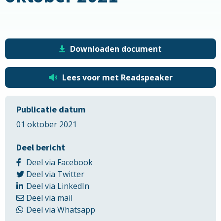
Downloaden document
Lees voor met Readspeaker
Publicatie datum
01 oktober 2021
Deel bericht
Delen
Deel via Facebook
Delen
via
Deel via Twitter
via
Delen
Facebook
Deel via LinkedIn
Delen
Twitter
via
Deel via mail
via
LinkedIn
Delen
Deel via Whatsapp